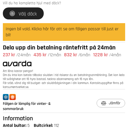
Vill du ha kompletta hjul med däck?
Välj däck
Ingen bil vald. Klicka här för att se om fälgen passar till just er
bil!
Dela upp din betalning räntefritt på 24mån
237 kr
435 kr
832 kr
1228 kr
/24mån
/12mån
/6mån
/4mån
Att låna kostar pengar!
Om du inte kan betala tillbaka skulden i tid riskerar du en betalningsanmärkning. Det kan leda
till svårigheter att få hyra bostad, teckna abonnemang och få nya lån.
För stöd, vänd dig till budget- och skuldrådgivningen i din kommun. Kontaktuppgifter finns på
konsumentverket.se
.
Jämför
Fälgen är lämplig för vinter- &
sommarbruk
Information
Antal bultar:
5
Bultcirkel:
112