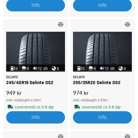
Info
Info
B
B
72 dB
B
B
B
72 dB
B
DELINTE
DELINTE
245/40R19 Delinte DS2
255/35R20 Delinte DS2
949 kr
974 kr
(inkl. miljöavgift á 25kr)
(inkl. miljöavgift á 25kr)
Leveranstid ca 5-8 dgr
Leveranstid ca 5-8 dgr
Info
Info