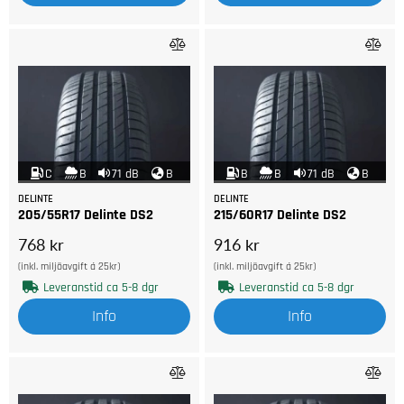
C
B
71 dB
B
B
B
71 dB
B
DELINTE
DELINTE
205/55R17 Delinte DS2
215/60R17 Delinte DS2
768 kr
916 kr
(inkl. miljöavgift á 25kr)
(inkl. miljöavgift á 25kr)
Leveranstid ca 5-8 dgr
Leveranstid ca 5-8 dgr
Info
Info