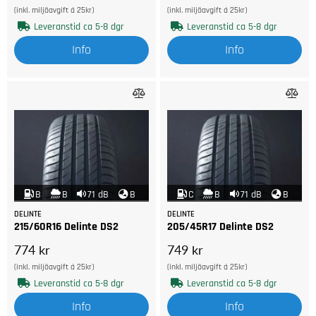
(inkl. miljöavgift á 25kr)
(inkl. miljöavgift á 25kr)
Leveranstid ca 5-8 dgr
Leveranstid ca 5-8 dgr
Info
Info
B
B
71 dB
B
C
B
71 dB
B
DELINTE
DELINTE
215/60R16 Delinte DS2
205/45R17 Delinte DS2
774 kr
749 kr
(inkl. miljöavgift á 25kr)
(inkl. miljöavgift á 25kr)
Leveranstid ca 5-8 dgr
Leveranstid ca 5-8 dgr
Info
Info