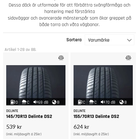
Dessa däck är utformade för att förbättra svängförmåga och
hantering med förstärkta
sidoväggar och avancerade mönsterspår som ökar greppet på
både torra och våta vägbanor.
Sortera
Varumärke
Artikel
1-28
av
88
.
D
C
69 dB
B
C
C
70 dB
B
DELINTE
DELINTE
145/70R13 Delinte DS2
155/70R13 Delinte DS2
539 kr
624 kr
(inkl. miljöavgift á 25kr)
(inkl. miljöavgift á 25kr)