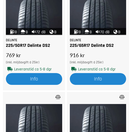
B
B
72 dB
B
B
B
70 dB
B
DELINTE
DELINTE
225/50R17 Delinte DS2
225/65R17 Delinte DS2
769 kr
916 kr
(inkl. miljöavgift á 25kr)
(inkl. miljöavgift á 25kr)
Leveranstid ca 5-8 dgr
Leveranstid ca 5-8 dgr
Info
Info