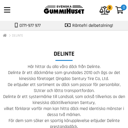
0
0
0
0771-977 977
Räntefri delbetalning!
DELINTE
DELINTE
Här hittar du alla våra däck från Delinte.
Delinte är ett däckmärke som grundades 2010 och ägs av det
kinesiska företaget Qingdao Sentury Tire Co, Ltd.
De erbjuder ett sortiment av däck som passar för personbilar,
SUV:er och lätta transportfordon.
Delinte är ett systermärke till Landsail, som också tillverkas av den
kinesiska däcktillverkaren Sentury,
vilket förklarar varför man kan hitta däck med identiska mönster i
dessa två märken.
För dem som söker en sportig körupplevelse erbjuder Delinte
prestandadäck.