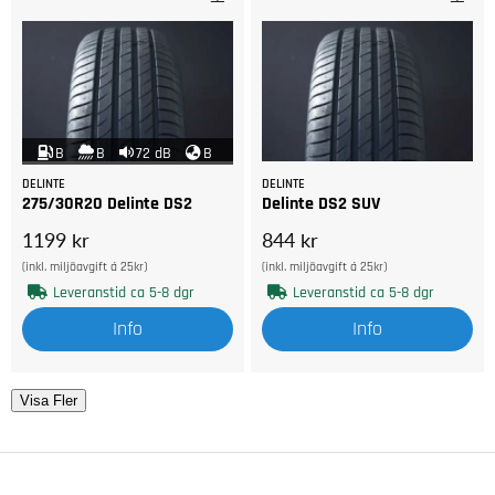
B
B
72 dB
B
DELINTE
DELINTE
275/30R20 Delinte DS2
Delinte DS2 SUV
1199 kr
844 kr
(inkl. miljöavgift á 25kr)
(inkl. miljöavgift á 25kr)
Leveranstid ca 5-8 dgr
Leveranstid ca 5-8 dgr
Info
Info
Visa Fler