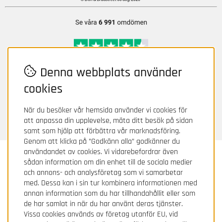
Denna webbplats använder
cookies
När du besöker vår hemsida använder vi cookies för
att anpassa din upplevelse, mäta ditt besök på sidan
samt som hjälp att förbättra vår marknadsföring.
Genom att klicka på ”Godkänn alla” godkänner du
användandet av cookies. Vi vidarebefordrar även
Svenska Gummihuset AB
sådan information om din enhet till de sociala medier
och annons- och analysföretag som vi samarbetar
Box 339, Fabriksgatan 6, 631 05 Eskilstuna / SWEDEN
med. Dessa kan i sin tur kombinera informationen med
Order/Kundtjänst: 0771 - 977 977
annan information som du har tillhandahållit eller som
Epost:
kundtjanst@gummihuset.se
de har samlat in när du har använt deras tjänster.
Vissa cookies används av företag utanför EU, vid