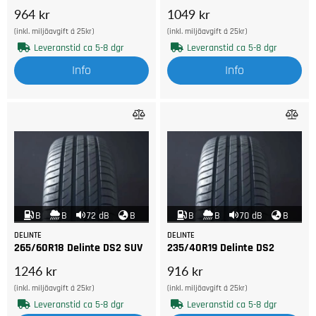
964 kr
1049 kr
(inkl. miljöavgift á 25kr)
(inkl. miljöavgift á 25kr)
Leveranstid ca 5-8 dgr
Leveranstid ca 5-8 dgr
Info
Info
B
B
72 dB
B
B
B
70 dB
B
DELINTE
DELINTE
265/60R18 Delinte DS2 SUV
235/40R19 Delinte DS2
1246 kr
916 kr
(inkl. miljöavgift á 25kr)
(inkl. miljöavgift á 25kr)
Leveranstid ca 5-8 dgr
Leveranstid ca 5-8 dgr