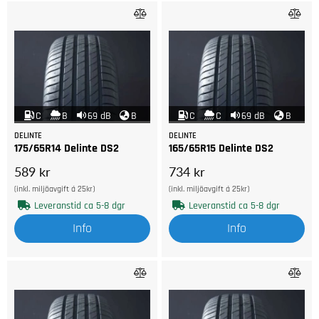
C
B
69 dB
B
C
C
69 dB
B
DELINTE
DELINTE
175/65R14 Delinte DS2
165/65R15 Delinte DS2
589 kr
734 kr
(inkl. miljöavgift á 25kr)
(inkl. miljöavgift á 25kr)
Leveranstid ca 5-8 dgr
Leveranstid ca 5-8 dgr
Info
Info