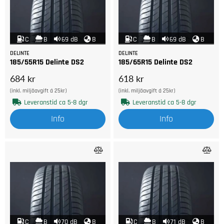
C
B
69 dB
B
C
B
69 dB
B
DELINTE
DELINTE
185/55R15 Delinte DS2
185/65R15 Delinte DS2
684 kr
618 kr
(inkl. miljöavgift á 25kr)
(inkl. miljöavgift á 25kr)
Leveranstid ca 5-8 dgr
Leveranstid ca 5-8 dgr
Info
Info
C
B
70 dB
B
C
B
71 dB
B