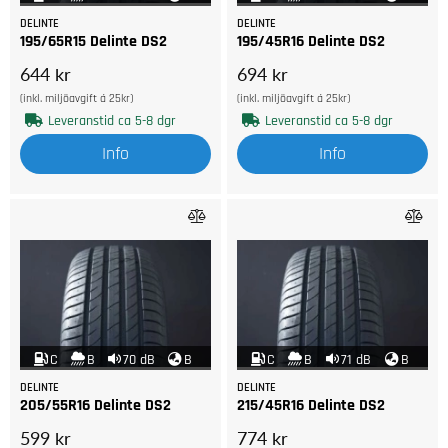
DELINTE
DELINTE
195/65R15 Delinte DS2
195/45R16 Delinte DS2
644 kr
694 kr
(inkl. miljöavgift á 25kr)
(inkl. miljöavgift á 25kr)
Leveranstid ca 5-8 dgr
Leveranstid ca 5-8 dgr
Info
Info
C
B
70 dB
B
C
B
71 dB
B
DELINTE
DELINTE
205/55R16 Delinte DS2
215/45R16 Delinte DS2
599 kr
774 kr