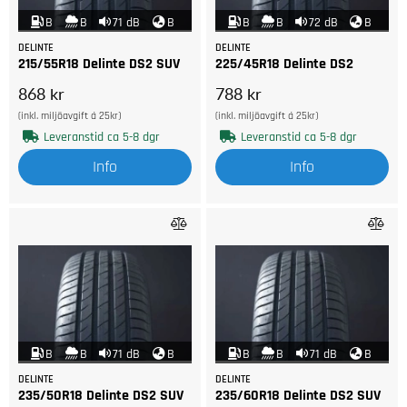
B
B
71 dB
B
B
B
72 dB
B
DELINTE
DELINTE
215/55R18 Delinte DS2 SUV
225/45R18 Delinte DS2
868 kr
788 kr
(inkl. miljöavgift á 25kr)
(inkl. miljöavgift á 25kr)
Leveranstid ca 5-8 dgr
Leveranstid ca 5-8 dgr
Info
Info
B
B
71 dB
B
B
B
71 dB
B
DELINTE
DELINTE
235/50R18 Delinte DS2 SUV
235/60R18 Delinte DS2 SUV