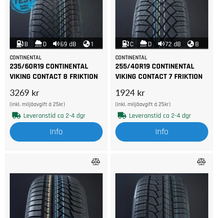
B
D
69 dB
1
C
D
72 dB
B
CONTINENTAL
CONTINENTAL
235/60R19 CONTINENTAL
255/40R19 CONTINENTAL
VIKING CONTACT 8 FRIKTION
VIKING CONTACT 7 FRIKTION
3269 kr
1924 kr
(inkl. miljöavgift á 25kr)
(inkl. miljöavgift á 25kr)
Leveranstid ca 2-4 dgr
Leveranstid ca 2-4 dgr
Info
Info