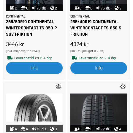
C
C
73 dB
2
C
B
75 dB
2
CONTINENTAL
CONTINENTAL
265/50R19 CONTINENTAL
295/40R19 CONTINENTAL
WINTERCONTACT TS 850 P
WINTERCONTACT TS 860 S
SUV FRIKTION
FRIKTION
3446 kr
4324 kr
(inkl. miljöavgift á 25kr)
(inkl. miljöavgift á 25kr)
Leveranstid ca 2-4 dgr
Leveranstid ca 2-4 dgr
Info
Info
A
A
72 dB
B
B
B
72 dB
A