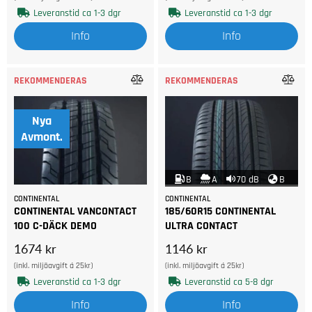
Leveranstid ca 1-3 dgr
Leveranstid ca 1-3 dgr
Info
Info
REKOMMENDERAS
REKOMMENDERAS
Nya
Avmont.
B
A
70 dB
B
CONTINENTAL
CONTINENTAL
CONTINENTAL VANCONTACT
185/60R15 CONTINENTAL
100 C-DÄCK DEMO
ULTRA CONTACT
1674 kr
1146 kr
(inkl. miljöavgift á 25kr)
(inkl. miljöavgift á 25kr)
Leveranstid ca 1-3 dgr
Leveranstid ca 5-8 dgr
Info
Info