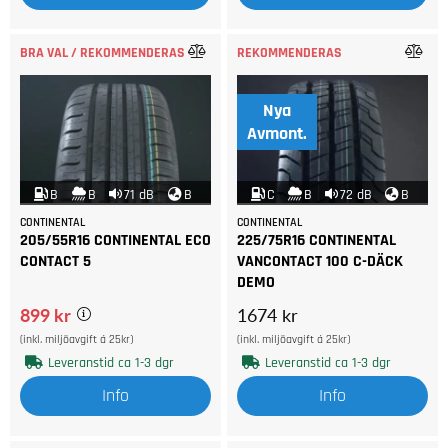
BRA VAL / REKOMMENDERAS
REKOMMENDERAS
Nya
Avmont.
B
B
71 dB
B
C
B
72 dB
B
CONTINENTAL
CONTINENTAL
205/55R16 CONTINENTAL ECO
225/75R16 CONTINENTAL
CONTACT 5
VANCONTACT 100 C-DÄCK
DEMO
899 kr
1674 kr
(inkl. miljöavgift á 25kr)
(inkl. miljöavgift á 25kr)
Leveranstid ca 1-3 dgr
Leveranstid ca 1-3 dgr
Info
Info