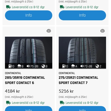
(inkl. miljöavgift á 25kr)
(inkl. miljöavgift á 25kr)
Leveranstid ca 8-12 dgr
Leveranstid ca 8-12 dgr
Info
Info
D
B
75 dB
B
D
A
73 dB
2
CONTINENTAL
CONTINENTAL
285/35R19 CONTINENTAL
275/25R21 CONTINENTAL
SPORT CONTACT 6
SPORT CONTACT 7
4184 kr
5216 kr
(inkl. miljöavgift á 25kr)
(inkl. miljöavgift á 25kr)
Leveranstid ca 8-12 dgr
Leveranstid ca 8-12 dgr
Info
Info