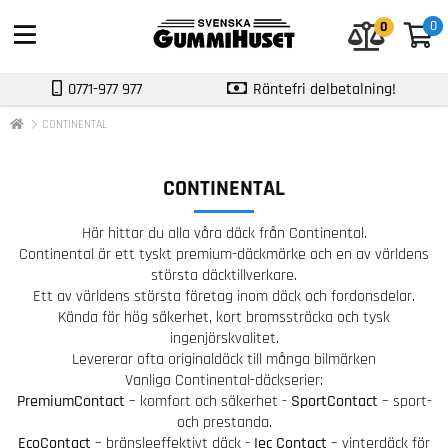
0
0
0
0771-977 977
Räntefri delbetalning!
CONTINENTAL
CONTINENTAL
Här hittar du alla våra däck från Continental.
Continental är ett tyskt premium-däckmärke och en av världens
största däcktillverkare.
Ett av världens största företag inom däck och fordonsdelar.
Kända för hög säkerhet, kort bromssträcka och tysk
ingenjörskvalitet.
Levererar ofta originaldäck till många bilmärken
Vanliga Continental-däckserier:
PremiumContact
– komfort och säkerhet -
SportContact
– sport-
och prestanda.
EcoContact
– bränsleeffektivt däck -
Iec Contact
– vinterdäck för