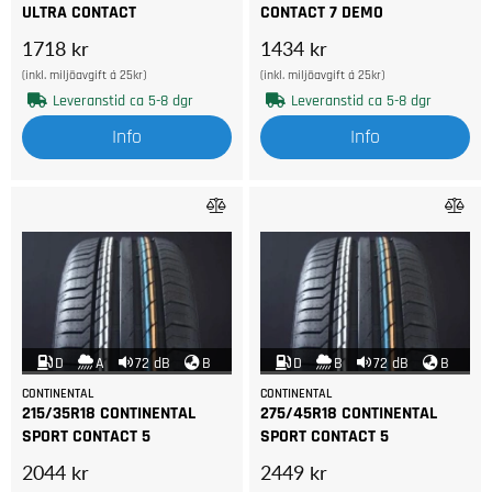
ULTRA CONTACT
CONTACT 7 DEMO
1718 kr
1434 kr
(inkl. miljöavgift á 25kr)
(inkl. miljöavgift á 25kr)
Leveranstid ca 5-8 dgr
Leveranstid ca 5-8 dgr
Info
Info
D
A
72 dB
B
D
B
72 dB
B
CONTINENTAL
CONTINENTAL
215/35R18 CONTINENTAL
275/45R18 CONTINENTAL
SPORT CONTACT 5
SPORT CONTACT 5
2044 kr
2449 kr