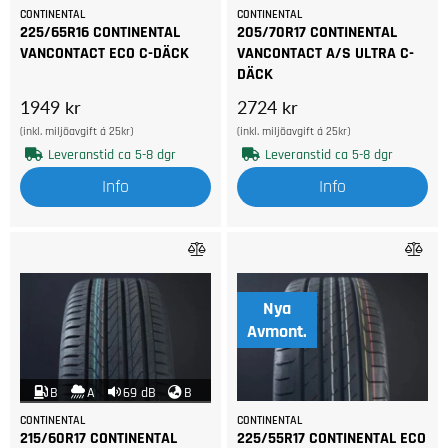
CONTINENTAL
CONTINENTAL
225/65R16 CONTINENTAL
205/70R17 CONTINENTAL
VANCONTACT ECO C-DÄCK
VANCONTACT A/S ULTRA C-
DÄCK
1949 kr
2724 kr
(inkl. miljöavgift á 25kr)
(inkl. miljöavgift á 25kr)
Leveranstid ca 5-8 dgr
Leveranstid ca 5-8 dgr
Info
Info
Nya
Avmont.
B
A
69 dB
B
CONTINENTAL
CONTINENTAL
215/60R17 CONTINENTAL
225/55R17 CONTINENTAL ECO