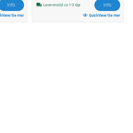
Info
Info
Leveranstid ca 1-3 dgr
ckView/Se mer
QuickView/Se mer