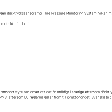
 igen däcktryckssensorerna i Tire Pressure Monitoring System. Vilken
omatiskt när du kör.
Transportstyrelsen anser att det är onödigt i Sverige eftersom däcktr
MS, eftersom EU-reglerna gäller fram till ibruktagandet. Svenska biläg