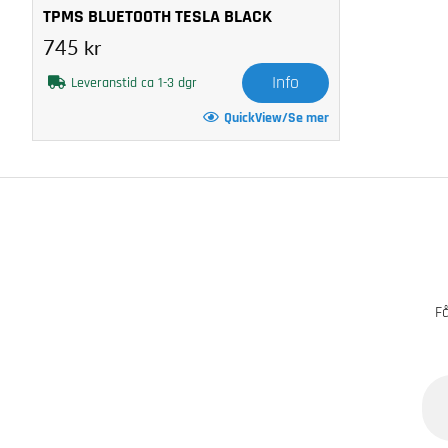
TPMS BLUETOOTH TESLA BLACK
745 kr
Info
Leveranstid ca 1-3 dgr
QuickView/Se mer
Få