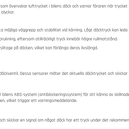
 övervakar lufttrycket i bilens däck och varnar föraren när trycket bl
 olyckor.
 möjliga väggrepp och stabilitet vid körning. Lågt däcktryck kan leda t
rukning, eftersom otillräckligt tryck innebär högre rullmotstånd.
litage på däcken, vilket kan förlänga deras livslängd.
ckventil. Dessa sensorer mäter det aktuella däcktrycket och skickar da
r bilens ABS-system (antiblockeringssystem) för att känna av skillnad
n, vilket triggar ett varningsmeddelande.
k och skickar en signal om något däck har ett tryck under det rekomm