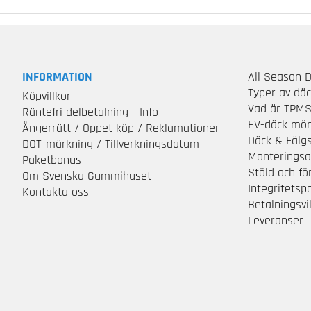
INFORMATION
All Season 
Typer av dä
Köpvillkor
Vad är TPM
Räntefri delbetalning - Info
EV-däck mön
Ångerrätt / Öppet köp / Reklamationer
Däck & Fälg
DOT-märkning / Tillverkningsdatum
Monteringsa
Paketbonus
Stöld och f
Om Svenska Gummihuset
Integritetsp
Kontakta oss
Betalningsvil
Leveranser