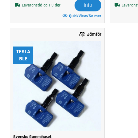
Info
Leveranstid ca 1-3 dgr
Leveranst
QuickView/Se mer
Jämför
TESLA
BLE
Svenska Gummihuset