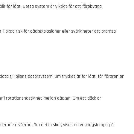
ir för lågt. Detta system är viktigt för att förebygga
ill ökad risk för däckexplosioner eller svårigheter att bromsa.
ta till bilens datorsystem. Om trycket är för lågt, får föraren en
er i rotationshastighet mellan däcken. Om ett däck är
enderade nivåerna. Om detta sker, visas en varningslampa på