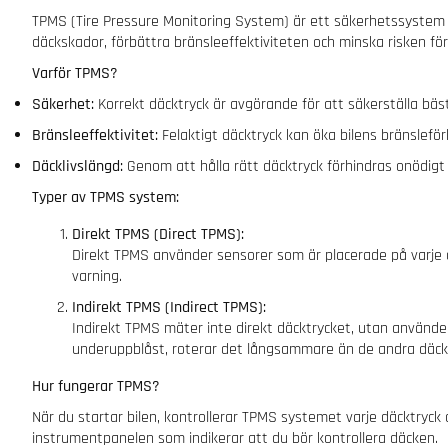
TPMS (Tire Pressure Monitoring System) är ett säkerhetssystem som
däckskador, förbättra bränsleeffektiviteten och minska risken för
Varför TPMS?
Säkerhet:
Korrekt däcktryck är avgörande för att säkerställa bästa
Bränsleeffektivitet:
Felaktigt däcktryck kan öka bilens bränsleförb
Däcklivslängd:
Genom att hålla rätt däcktryck förhindras onödigt s
Typer av TPMS system:
Direkt TPMS (Direct TPMS):
Direkt TPMS använder sensorer som är placerade på varje dä
varning.
Indirekt TPMS (Indirect TPMS):
Indirekt TPMS mäter inte direkt däcktrycket, utan använde
underuppblåst, roterar det långsammare än de andra däcke
Hur fungerar TPMS?
När du startar bilen, kontrollerar TPMS systemet varje däcktryc
instrumentpanelen som indikerar att du bör kontrollera däcken.