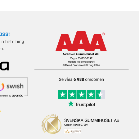
OSS!
in betalning
o.