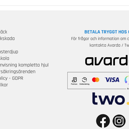
Däck
BETALA TRYGGT HOS 
ckskada
För frågor och information om d
S
kontakta Avarda / Tw
sterdjup
skola
nvisning kompletta hjul
örsäkringsärenden
olicy - GDPR
lkor