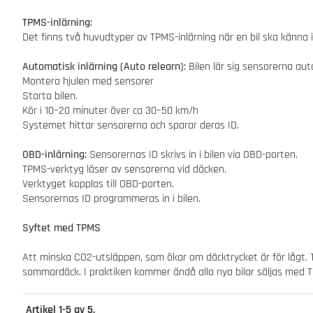
TPMS-inlärning:
Det finns två huvudtyper av TPMS-inlärning när en bil ska känna
Automatisk inlärning (Auto relearn):
Bilen lär sig sensorerna aut
Montera hjulen med sensorer
Starta bilen.
Kör i 10–20 minuter över ca 30–50 km/h
Systemet hittar sensorerna och sparar deras ID.
OBD-inlärning:
Sensorernas ID skrivs in i bilen via OBD-porten.
TPMS-verktyg läser av sensorerna vid däcken.
Verktyget kopplas till OBD-porten.
Sensorernas ID programmeras in i bilen.
Syftet med TPMS
Att minska CO2-utsläppen, som ökar om däcktrycket är för lågt. 
sommardäck. I praktiken kommer ändå alla nya bilar säljas med TP
Artikel
1-5
av
5
.