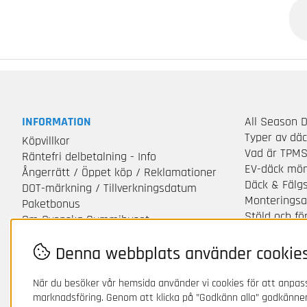
INFORMATION
All Season 
Typer av dä
Köpvillkor
Vad är TPM
Räntefri delbetalning - Info
EV-däck mön
Ångerrätt / Öppet köp / Reklamationer
Däck & Fälg
DOT-märkning / Tillverkningsdatum
Monteringsa
Paketbonus
Stöld och f
Om Svenska Gummihuset
Integritetsp
Kontakta oss
Betalningsvil
Denna webbplats använder cookie
Leveranser
När du besöker vår hemsida använder vi cookies för att anpass
marknadsföring. Genom att klicka på ”Godkänn alla” godkänner