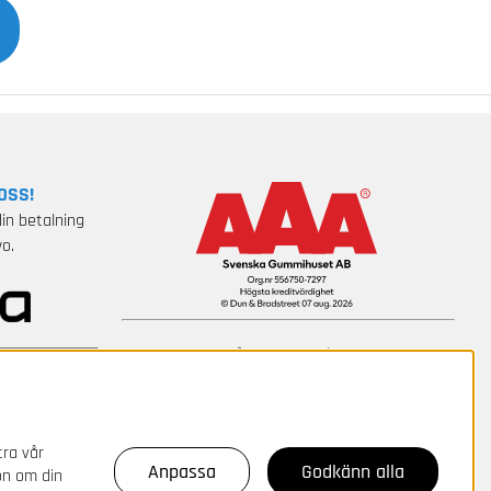
OSS!
in betalning
o.
tra vår
Anpassa
Godkänn alla
on om din