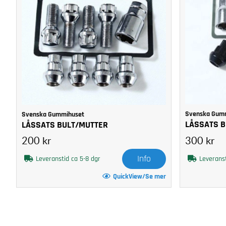
Svenska Gum
Svenska Gummihuset
LÅSSATS B
LÅSSATS BULT/MUTTER
200 kr
300 kr
Info
Leveranstid ca 5-8 dgr
Leveranst
QuickView/Se mer