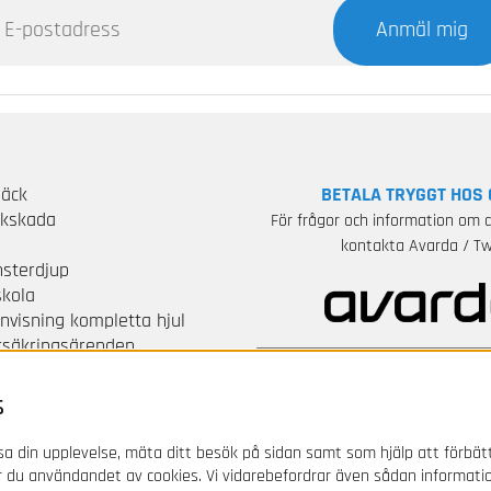
Anmäl mig
Däck
BETALA TRYGGT HOS 
ckskada
För frågor och information om d
S
kontakta Avarda / Tw
sterdjup
skola
nvisning kompletta hjul
örsäkringsärenden
olicy - GDPR
lkor
s
a din upplevelse, mäta ditt besök på sidan samt som hjälp att förbät
 du användandet av cookies. Vi vidarebefordrar även sådan informati