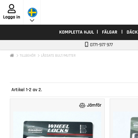
Logga in
KOMPLETTA HJUL
FÄLGAR
DÄCK
0771-977 977
TILLBEHÖR
LÅSSATS BULT/MUTTER
Artikel
1-2
av
2
.
Jämför