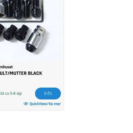
mihuset
ULT/MUTTER BLACK
Info
id ca 5-8 dgr
QuickView/Se mer