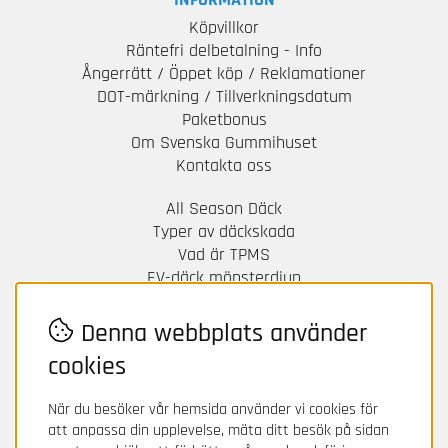
Köpvillkor
Räntefri delbetalning - Info
Ångerrätt / Öppet köp / Reklamationer
DOT-märkning / Tillverkningsdatum
Paketbonus
Om Svenska Gummihuset
Kontakta oss
All Season Däck
Typer av däckskada
Vad är TPMS
EV-däck mönsterdjup
Däck & Fälgskola
Monteringsanvisning kompletta hjul
Denna webbplats använder
Stöld och försäkringsärenden
cookies
Integritetspolicy - GDPR
Betalningsvillkor
När du besöker vår hemsida använder vi cookies för
Leveranser
att anpassa din upplevelse, mäta ditt besök på sidan