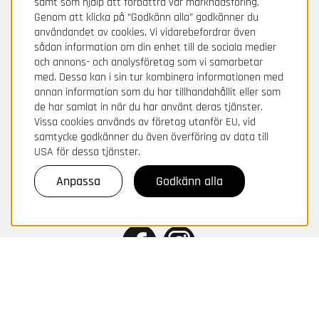
samt som hjälp att förbättra vår marknadsföring.
BETALA TRYGGT HOS OSS!
Genom att klicka på ”Godkänn alla” godkänner du
För frågor och information om din betalning
användandet av cookies. Vi vidarebefordrar även
kontakta Avarda / Two.
sådan information om din enhet till de sociala medier
och annons- och analysföretag som vi samarbetar
med. Dessa kan i sin tur kombinera informationen med
annan information som du har tillhandahållit eller som
de har samlat in när du har använt deras tjänster.
Vissa cookies används av företag utanför EU, vid
samtycke godkänner du även överföring av data till
USA för dessa tjänster.
Anpassa
Godkänn alla