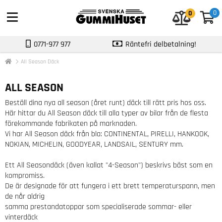
0
0
0
0771-977 977
Räntefri delbetalning!
All Season Däck
ALL SEASON
Beställ dina nya all season (året runt) däck till rätt pris hos oss.
Här hittar du All Season däck till alla typer av bilar från de flesta
förekommande fabrikaten på marknaden.
Vi har All Season däck från bla: CONTINENTAL, PIRELLI, HANKOOK,
NOKIAN, MICHELIN, GOODYEAR, LANDSAIL, SENTURY mm.
Ett All Seasondäck (även kallat "4-Season") beskrivs bäst som en
kompromiss.
De är designade för att fungera i ett brett temperaturspann, men
de når aldrig
samma prestandatoppar som specialiserade sommar- eller
vinterdäck