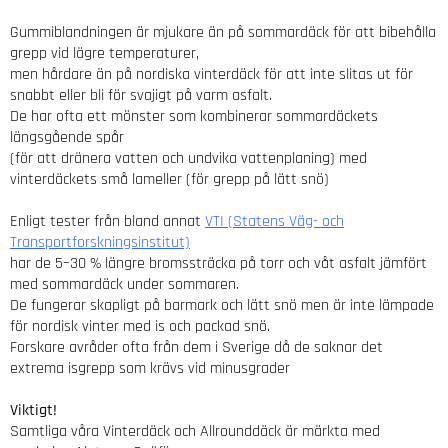
Gummiblandningen är mjukare än på sommardäck för att bibehålla
grepp vid lägre temperaturer,
men hårdare än på nordiska vinterdäck för att inte slitas ut för
snabbt eller bli för svajigt på varm asfalt.
De har ofta ett mönster som kombinerar sommardäckets
längsgående spår
(för att dränera vatten och undvika vattenplaning) med
vinterdäckets små lameller (för grepp på lätt snö)
Enligt tester från bland annat
VTI (Statens Väg- och
Transportforskningsinstitut)
har de 5–30 % längre bromssträcka på torr och våt asfalt jämfört
med sommardäck under sommaren.
De fungerar skapligt på barmark och lätt snö men är inte lämpade
för nordisk vinter med is och packad snö.
Forskare avråder ofta från dem i Sverige då de saknar det
extrema isgrepp som krävs vid minusgrader
Viktigt!
Samtliga våra Vinterdäck och Allrounddäck är märkta med