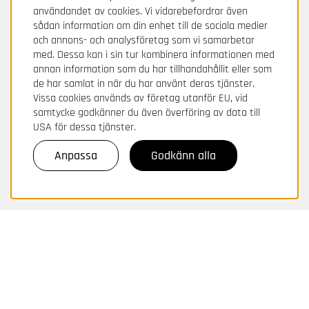
Däck & Fälgskola
användandet av cookies. Vi vidarebefordrar även
Monteringsanvisning kompletta hjul
sådan information om din enhet till de sociala medier
och annons- och analysföretag som vi samarbetar
Stöld och försäkringsärenden
med. Dessa kan i sin tur kombinera informationen med
Integritetspolicy - GDPR
annan information som du har tillhandahållit eller som
Betalningsvillkor
de har samlat in när du har använt deras tjänster.
Leveranser
Vissa cookies används av företag utanför EU, vid
samtycke godkänner du även överföring av data till
BETALA TRYGGT HOS OSS!
USA för dessa tjänster.
För frågor och information om din betalning
kontakta Avarda / Two.
Anpassa
Godkänn alla