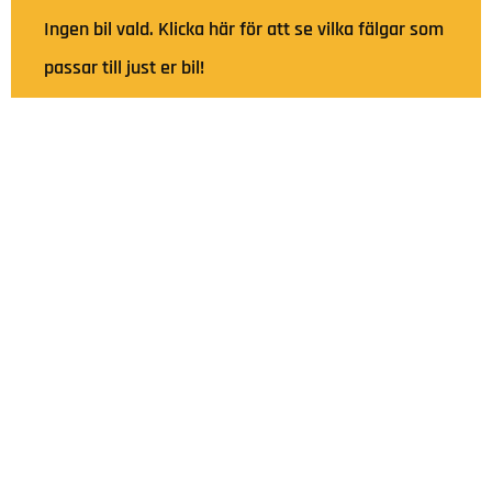
Ingen bil vald. Klicka här för att se vilka fälgar som
passar till just er bil!