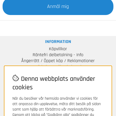
Anmäl mig
INFORMATION
Köpvillkor
Räntefri delbetalning - Info
Ångerrätt / Öppet köp / Reklamationer
DOT-märkning / Tillverkningsdatum
Paketbonus
Denna webbplats använder
Om Svenska Gummihuset
Kontakta oss
cookies
All Season Däck
När du besöker vår hemsida använder vi cookies för
Typer av däckskada
att anpassa din upplevelse, mäta ditt besök på sidan
Vad är TPMS
samt som hjälp att förbättra vår marknadsföring.
EV-däck mönsterdjup
Genom att klicka på ”Godkänn alla” godkänner du