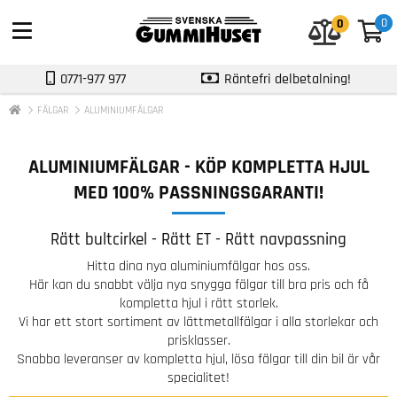
0
0
0
0771-977 977
Räntefri delbetalning!
FÄLGAR
ALUMINIUMFÄLGAR
ALUMINIUMFÄLGAR - KÖP KOMPLETTA HJUL
MED 100% PASSNINGSGARANTI!
Rätt bultcirkel - Rätt ET - Rätt navpassning
Hitta dina nya aluminiumfälgar hos oss.
Här kan du snabbt välja nya snygga fälgar till bra pris och få
kompletta hjul i rätt storlek.
Vi har ett stort sortiment av lättmetallfälgar i alla storlekar och
prisklasser.
Snabba leveranser av kompletta hjul, lösa
fälgar
till din bil är vår
specialitet!