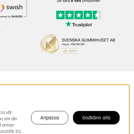
tra vår
Anpassa
Godkänn alla
on om din
ed annan
 utanför EU,