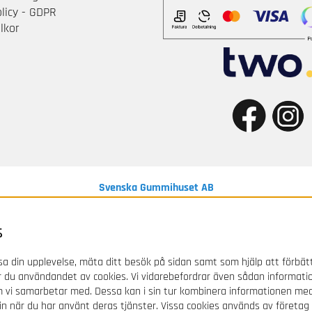
olicy - GDPR
lkor
Svenska Gummihuset AB
Box 339, Fabriksgatan 6, 631 05 Eskilstuna / SWEDEN
s
Order/Kundtjänst: 0771 - 977 977
Epost:
kundtjanst@gummihuset.se
a din upplevelse, mäta ditt besök på sidan samt som hjälp att förbät
 du användandet av cookies. Vi vidarebefordrar även sådan informati
om vi samarbetar med. Dessa kan i sin tur kombinera informationen m
Vi reserverar oss för ev. tryckfel/prisfel.
 in när du har använt deras tjänster. Vissa cookies används av företag