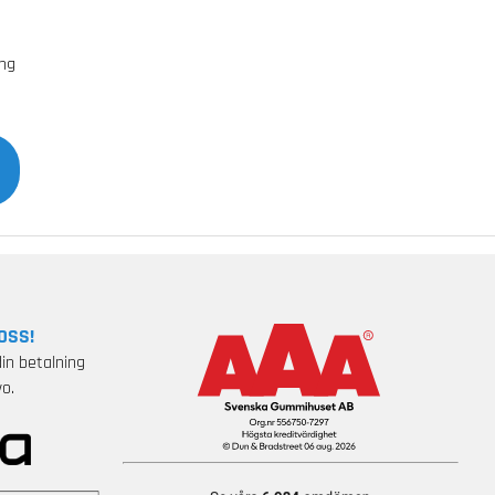
äng
OSS!
in betalning
o.