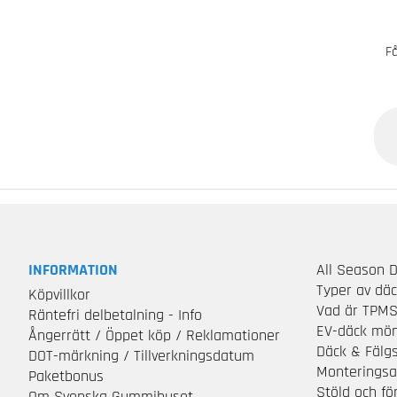
Få
INFORMATION
All Season 
Typer av dä
Köpvillkor
Vad är TPM
Räntefri delbetalning - Info
EV-däck mön
Ångerrätt / Öppet köp / Reklamationer
Däck & Fälg
DOT-märkning / Tillverkningsdatum
Monteringsa
Paketbonus
Stöld och f
Om Svenska Gummihuset