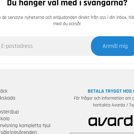
Du hänger väl med i svängarna?
 de senaste nyheterna och erbjudanden direkt från oss i din inbox, h
med du också!
Anmäl mig
Däck
BETALA TRYGGT HOS 
ckskada
För frågor och information om d
S
kontakta Avarda / Tw
sterdjup
skola
nvisning kompletta hjul
örsäkringsärenden