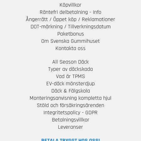
Köpvillkor
Räntefri delbetalning - Info
Ångerrätt / Öppet köp / Reklamationer
DOT-märkning / Tillverkningsdatum
Paketbonus
Om Svenska Gummihuset
Kontakta oss
All Season Däck
Typer av däckskada
Vad är TPMS
EV-däck mönsterdjup
Däck & Fälgskola
Monteringsanvisning kompletta hjul
Stöld och försäkringsärenden
Integritetspolicy - GDPR
Betalningsvillkor
Leveranser
BETALA TRYGGT HOS OSS!