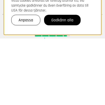
Vissa cookies används av företag utanför EU, vid
samtycke godkänner du även överföring av data till
USA för dessa tjänster.
Anpassa
Godkänn alla
Svenska Gummihuset AB
Box 339, Fabriksgatan 6, 631 05 Eskilstuna / SWEDEN
Order/Kundtjänst: 0771 - 977 977