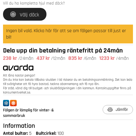
Vill du ha kompletta hjul med däck?
Välj däck
Ingen bil vald. Klicka här för att se om fälgen passar till just er
bil!
Dela upp din betalning räntefritt på 24mån
238 kr
437 kr
835 kr
1233 kr
/24mån
/12mån
/6mån
/4mån
Att låna kostar pengar!
Om du inte kan betala tillbaka skulden i tid riskerar du en betalningsanmärkning. Det kan leda
till svårigheter att få hyra bostad, teckna abonnemang och få nya lån.
För stöd, vänd dig till budget- och skuldrådgivningen i din kommun. Kontaktuppgifter finns på
konsumentverket.se
.
Jämför
Fälgen är lämplig för vinter- &
sommarbruk
Information
Antal bultar:
5
Bultcirkel:
100