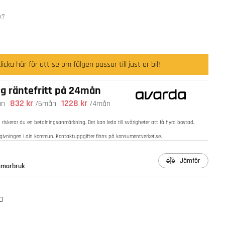
k?
Klicka här för att se om fälgen passar till just er bil!
ng räntefritt på 24mån
832 kr
1228 kr
ån
/6mån
/4mån
d riskerar du en betalningsanmärkning. Det kan leda till svårigheter att få hyra bostad,
ådgivningen i din kommun. Kontaktuppgifter finns på
konsumentverket.se
.
Jämför
ommarbruk
0