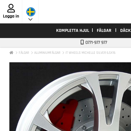
Logga in
KOMPLETTA HJUL
FÄLGAR
DÄCK
0771-977 977
FÄLGAR
ALUMINIUMFÄLGAR
IT WHEELS MICHELLE SILVER 6,5X16
REKOMMENDERAS