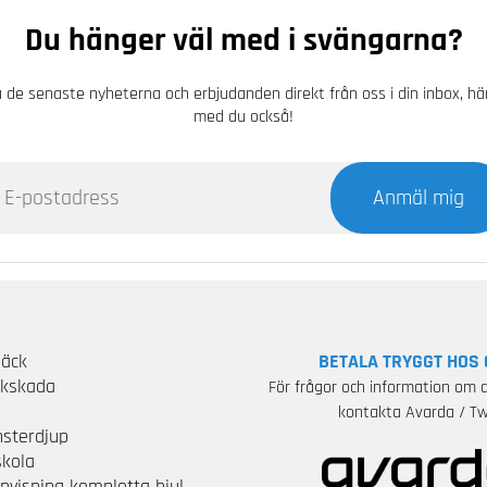
Du hänger väl med i svängarna?
 de senaste nyheterna och erbjudanden direkt från oss i din inbox, h
med du också!
Anmäl mig
Däck
BETALA TRYGGT HOS 
ckskada
För frågor och information om d
S
kontakta Avarda / Tw
sterdjup
skola
nvisning kompletta hjul