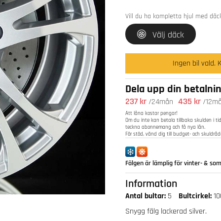
Vill du ha kompletta hjul med däc
Välj däck
Ingen bil vald. 
Dela upp din betalni
237 kr
435 kr
/24mån
/12m
Att låna kostar pengar!
Om du inte kan betala tillbaka skulden i ti
teckna abonnemang och få nya lån.
För stöd, vänd dig till budget- och skuldr
Fälgen är lämplig för vinter- & s
Information
Antal bultar:
5
Bultcirkel:
10
Snygg fälg lackerad silver.