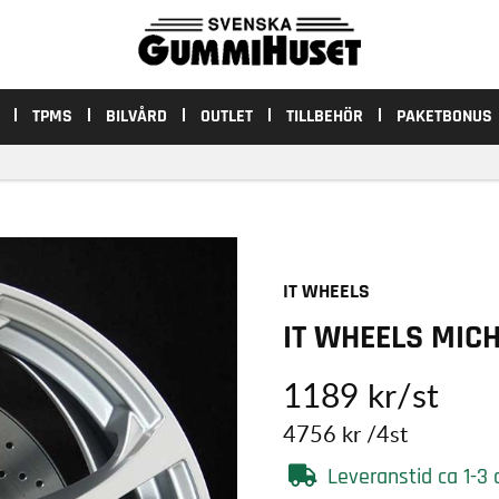
TPMS
BILVÅRD
OUTLET
TILLBEHÖR
PAKETBONUS
IT WHEELS
IT WHEELS MICH
1189
kr
/st
4756
kr
/4st
Leveranstid ca 1-3 