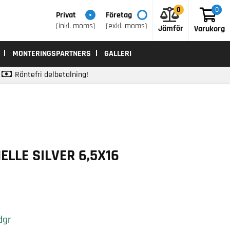
0
0
0
Privat
Företag
(inkl. moms)
(exkl. moms)
Jämför
Varukorg
MONTERINGSPARTNERS
GALLERI
Räntefri delbetalning!
ELLE SILVER 6,5X16
dgr