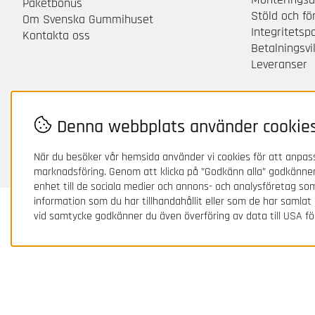
Paketbonus
Stöld och f
Om Svenska Gummihuset
Integritetsp
Kontakta oss
Betalningsvil
Leveranser
Denna webbplats använder cookie
När du besöker vår hemsida använder vi cookies för att anpass
marknadsföring. Genom att klicka på ”Godkänn alla” godkänner
enhet till de sociala medier och annons- och analysföretag s
information som du har tillhandahållit eller som de har samlat
vid samtycke godkänner du även överföring av data till USA fö