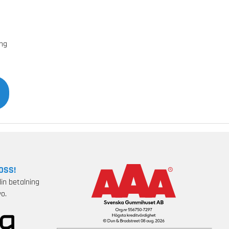
äng
OSS!
in betalning
o.