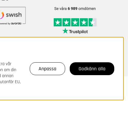
tra vår
Anpassa
Godkänn alla
on om din
ed annan
 utanför EU,