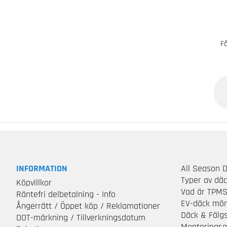
Få
INFORMATION
All Season 
Typer av dä
Köpvillkor
Vad är TPM
Räntefri delbetalning - Info
EV-däck mön
Ångerrätt / Öppet köp / Reklamationer
Däck & Fälg
DOT-märkning / Tillverkningsdatum
Monteringsa