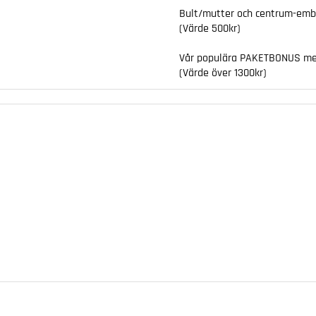
Bult/mutter och centrum-embl
(Värde 500kr)
Vår populära
PAKETBONUS
med
(Värde över 1300kr)