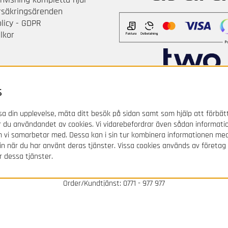
örsäkringsärenden
olicy - GDPR
lkor
s
a din upplevelse, mäta ditt besök på sidan samt som hjälp att förbät
 du användandet av cookies. Vi vidarebefordrar även sådan informati
om vi samarbetar med. Dessa kan i sin tur kombinera informationen m
 in när du har använt deras tjänster. Vissa cookies används av företag
Svenska Gummihuset AB
r dessa tjänster.
Box 339, Fabriksgatan 6, 631 05 Eskilstuna / SWEDEN
Order/Kundtjänst: 0771 - 977 977
Epost:
kundtjanst@gummihuset.se