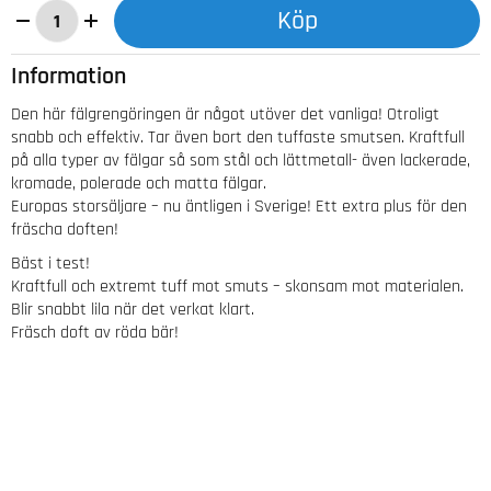
Köp
Information
Den här fälgrengöringen är något utöver det vanliga! Otroligt
snabb och effektiv. Tar även bort den tuffaste smutsen. Kraftfull
på alla typer av fälgar så som stål och lättmetall- även lackerade,
kromade, polerade och matta fälgar.
Europas storsäljare – nu äntligen i Sverige! Ett extra plus för den
fräscha doften!
Bäst i test!
Kraftfull och extremt tuff mot smuts – skonsam mot materialen.
Blir snabbt lila när det verkat klart.
Fräsch doft av röda bär!