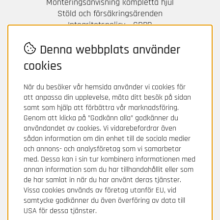
Monteringsanvisning kompletta hjul
Stöld och försäkringsärenden
Integritetspolicy - GDPR
Betalningsvillkor
Denna webbplats använder
Leveranser
cookies
BETALA TRYGGT HOS OSS!
För frågor och information om din betalning
När du besöker vår hemsida använder vi cookies för
kontakta Avarda / Two.
att anpassa din upplevelse, mäta ditt besök på sidan
samt som hjälp att förbättra vår marknadsföring.
Genom att klicka på ”Godkänn alla” godkänner du
användandet av cookies. Vi vidarebefordrar även
sådan information om din enhet till de sociala medier
och annons- och analysföretag som vi samarbetar
med. Dessa kan i sin tur kombinera informationen med
annan information som du har tillhandahållit eller som
de har samlat in när du har använt deras tjänster.
Vissa cookies används av företag utanför EU, vid
samtycke godkänner du även överföring av data till
USA för dessa tjänster.