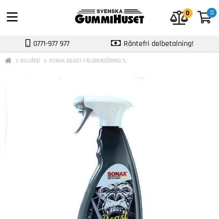
0
0
0
0771-977 977
Räntefri delbetalning!
BILVÅRD
SONAX BEAST FÄLGRENGÖRING 1L