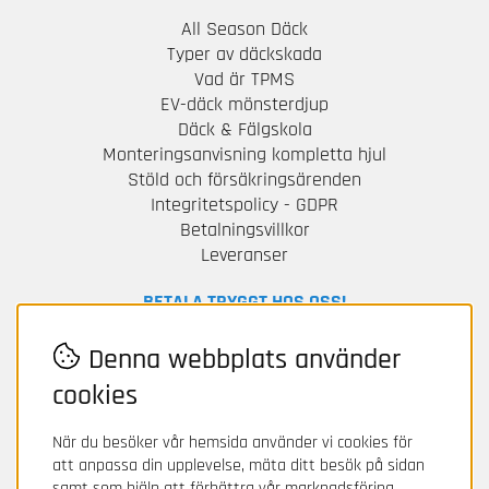
All Season Däck
Typer av däckskada
Vad är TPMS
EV-däck mönsterdjup
Däck & Fälgskola
Monteringsanvisning kompletta hjul
Stöld och försäkringsärenden
Integritetspolicy - GDPR
Betalningsvillkor
Leveranser
BETALA TRYGGT HOS OSS!
För frågor och information om din betalning
Denna webbplats använder
kontakta Avarda / Two.
cookies
När du besöker vår hemsida använder vi cookies för
att anpassa din upplevelse, mäta ditt besök på sidan
samt som hjälp att förbättra vår marknadsföring.