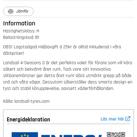
Jämför
Information
Hastighetsklass
:
H
Belastningskod
:
81
OBS! Lagstadgad miljöavgift á 25kr är alltid inkluderad i våra
däckpriser!
Landsail 4-Seasons 3 är det perfekta valet för förare som vill köra
säkert och bekvämt året runt. Tack vare sitt innovativa
slitbanemönster ger detta året-runt-däck utmärkt grepp på både
snö och våta vägar. Dessutom säkerställer dess smarta design en
tyst och stabil körupplevelse, oavsett väderförhållanden.
Källa: landsail-tyres.com
Energideklaration
Läs mer här