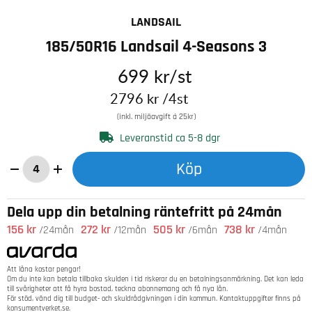
LANDSAIL
185/50R16 Landsail 4-Seasons 3
699
kr
/st
2796
kr
/4st
(inkl. miljöavgift á 25kr)
Leveranstid ca 5-8 dgr
Köp
Dela upp din betalning räntefritt på 24mån
156 kr
272 kr
505 kr
738 kr
/24mån
/12mån
/6mån
/4mån
Att låna kostar pengar!
Om du inte kan betala tillbaka skulden i tid riskerar du en betalningsanmärkning. Det kan leda
till svårigheter att få hyra bostad, teckna abonnemang och få nya lån.
För stöd, vänd dig till budget- och skuldrådgivningen i din kommun. Kontaktuppgifter finns på
konsumentverket.se
.