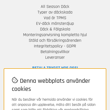
All Season Däck
Typer av däckskada
Vad är TPMS
EV-däck mönsterdjup
Däck & Fälgskola
Monteringsanvisning kompletta hjul
Stöld och försäkringsärenden
Integritetspolicy - GDPR
Betalningsvillkor
Leveranser
BETALA TRYGGT HOS OSS!
För frågor och information om din betalning
Denna webbplats använder
kontakta Avarda / Two.
cookies
När du besöker vår hemsida använder vi cookies för
att anpassa din upplevelse, mäta ditt besök på sidan
samt som hjälp att förbättra vår marknadsföring.