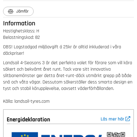
Jämför
Information
Hastighetsklass
:
H
Belastningskod
:
82
OBS! Lagstadgad miljöavgift á 25kr är alltid inkluderad i våra
däckpriser!
Landsail 4-Seasons 3 är det perfekta valet för förare som vill köra
säkert och bekvämt året runt. Tack vare sitt innovativa
slitbanemönster ger detta året-runt-däck utmärkt grepp på både
snö och våta vägar. Dessutom säkerställer dess smarta design en
tyst och stabil körupplevelse, oavsett väderförhållanden.
Källa: landsail-tyres.com
Energideklaration
Läs mer här