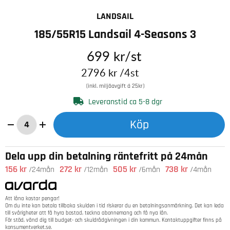
LANDSAIL
185/55R15 Landsail 4-Seasons 3
699
kr
/st
2796
kr
/4st
(inkl. miljöavgift á 25kr)
Leveranstid ca 5-8 dgr
Köp
Dela upp din betalning räntefritt på 24mån
156 kr
272 kr
505 kr
738 kr
/24mån
/12mån
/6mån
/4mån
Att låna kostar pengar!
Om du inte kan betala tillbaka skulden i tid riskerar du en betalningsanmärkning. Det kan leda
till svårigheter att få hyra bostad, teckna abonnemang och få nya lån.
För stöd, vänd dig till budget- och skuldrådgivningen i din kommun. Kontaktuppgifter finns på
konsumentverket.se
.