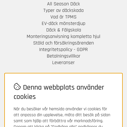
All Season Däck
Typer av däckskada
Vad är TPMS
EV-däck mönsterdjup
Däck & Fälgskola
Monteringsanvisning kompletta hjul
Stöld och försäkringsärenden
Integritetspolicy - GDPR
Betalningsvillkor
Leveranser
BETALA TRYGGT HOS OSS!
För frågor och information om din betalning
Denna webbplats använder
kontakta Avarda / Two.
cookies
När du besöker vår hemsida använder vi cookies för
att anpassa din upplevelse, mäta ditt besök på sidan
samt som hjälp att förbättra vår marknadsföring.
Genom att klicka på ”Godkänn alla” godkänner du