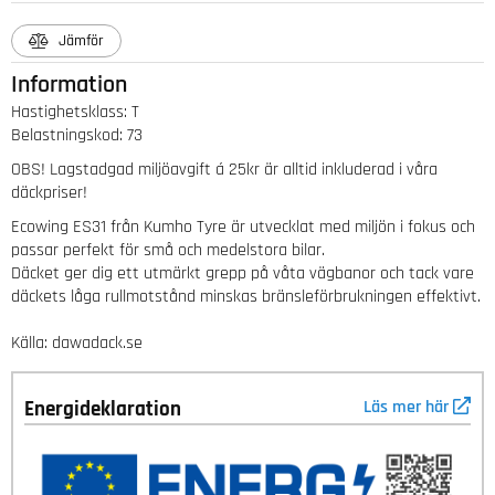
Jämför
Information
Hastighetsklass
:
T
Belastningskod
:
73
OBS! Lagstadgad miljöavgift á 25kr är alltid inkluderad i våra
däckpriser!
Ecowing ES31 från Kumho Tyre är utvecklat med miljön i fokus och
passar perfekt för små och medelstora bilar.
Däcket ger dig ett utmärkt grepp på våta vägbanor och tack vare
däckets låga rullmotstånd minskas bränsleförbrukningen effektivt.
Källa: dawadack.se
Energideklaration
Läs mer här