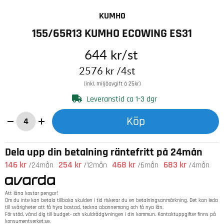
KUMHO
155/65R13 KUMHO ECOWING ES31
644
kr
/st
2576
kr
/4st
(inkl. miljöavgift á 25kr)
Leveranstid ca 1-3 dgr
Köp
Dela upp din betalning räntefritt på 24mån
146 kr
254 kr
468 kr
683 kr
/24mån
/12mån
/6mån
/4mån
Att låna kostar pengar!
Om du inte kan betala tillbaka skulden i tid riskerar du en betalningsanmärkning. Det kan leda
till svårigheter att få hyra bostad, teckna abonnemang och få nya lån.
För stöd, vänd dig till budget- och skuldrådgivningen i din kommun. Kontaktuppgifter finns på
konsumentverket.se
.