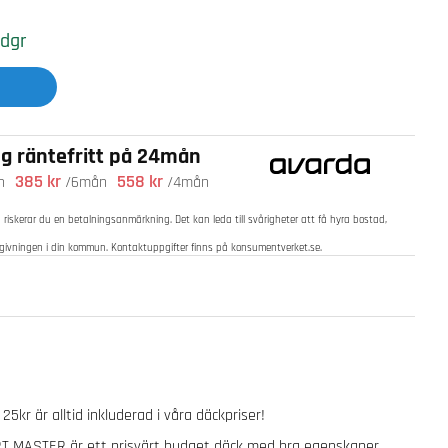
 dgr
ng räntefritt på 24mån
385 kr
558 kr
n
/6mån
/4mån
d riskerar du en betalningsanmärkning. Det kan leda till svårigheter att få hyra bostad,
ådgivningen i din kommun. Kontaktuppgifter finns på
konsumentverket.se
.
5kr är alltid inkluderad i våra däckpriser!
MASTER är ett prisvärt budget däck med bra egenskaper.