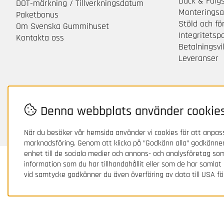
Däck & Fälg
DOT-märkning / Tillverkningsdatum
Monteringsa
Paketbonus
Stöld och f
Om Svenska Gummihuset
Integritetsp
Kontakta oss
Betalningsvil
Leveranser
Denna webbplats använder cookie
När du besöker vår hemsida använder vi cookies för att anpass
marknadsföring. Genom att klicka på ”Godkänn alla” godkänner
enhet till de sociala medier och annons- och analysföretag s
information som du har tillhandahållit eller som de har samlat
vid samtycke godkänner du även överföring av data till USA fö