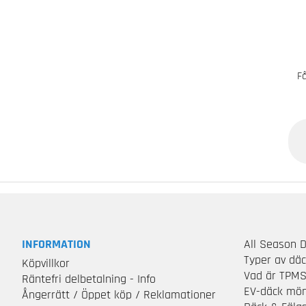
Få
INFORMATION
All Season 
Typer av dä
Köpvillkor
Vad är TPM
Räntefri delbetalning - Info
EV-däck mön
Ångerrätt / Öppet köp / Reklamationer