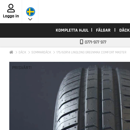
Logga in
KOMPLETTA HJUL
FÄLGAR
DÄCK
0771-977 977
DÄCK
SOMMARDÄCK
175/60R14 LINGLONG GREENMAX COMFORT MASTER
PRISVÄRT!