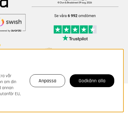
tra vår
Anpassa
Godkänn alla
on om din
ed annan
 utanför EU,