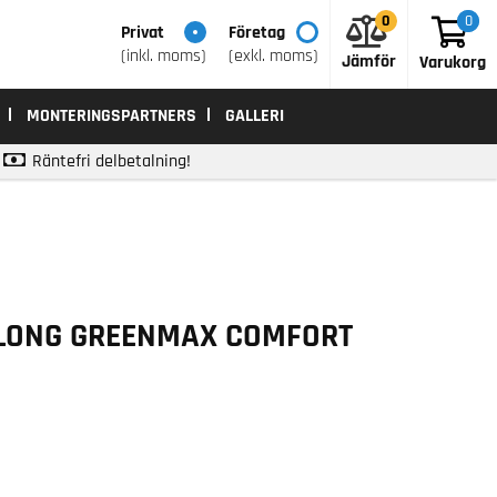
0
0
0
Privat
Företag
(inkl. moms)
(exkl. moms)
Jämför
Varukorg
MONTERINGSPARTNERS
GALLERI
Räntefri delbetalning!
GLONG GREENMAX COMFORT