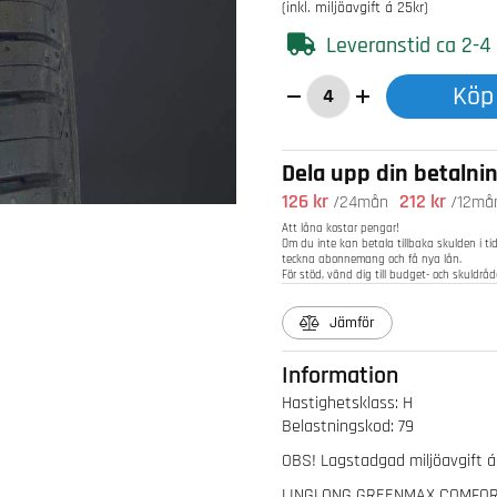
(inkl. miljöavgift á 25kr)
Leveranstid ca 2-4
Köp
Dela upp din betalni
126 kr
212 kr
/24mån
/12må
Att låna kostar pengar!
Om du inte kan betala tillbaka skulden i ti
teckna abonnemang och få nya lån.
För stöd, vänd dig till budget- och skuldr
Jämför
Information
Hastighetsklass
:
H
Belastningskod
:
79
OBS! Lagstadgad miljöavgift á 2
LINGLONG GREENMAX COMFORT 