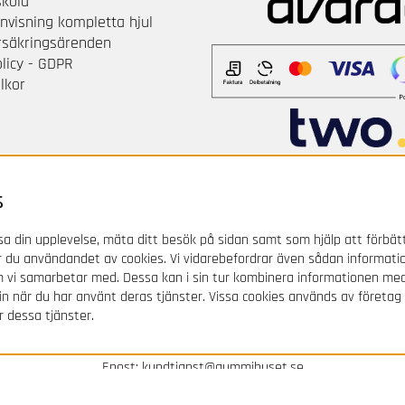
skola
nvisning kompletta hjul
örsäkringsärenden
olicy - GDPR
lkor
s
a din upplevelse, mäta ditt besök på sidan samt som hjälp att förbät
 du användandet av cookies. Vi vidarebefordrar även sådan informati
om vi samarbetar med. Dessa kan i sin tur kombinera informationen m
Svenska Gummihuset AB
 in när du har använt deras tjänster. Vissa cookies används av företag
r dessa tjänster.
Box 339, Fabriksgatan 6, 631 05 Eskilstuna / SWEDEN
Order/Kundtjänst: 0771 - 977 977
Epost:
kundtjanst@gummihuset.se