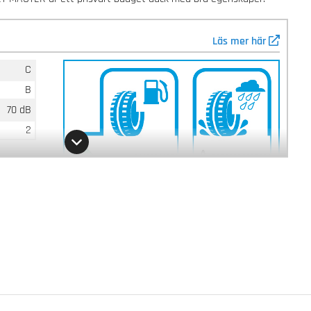
Läs mer här
C
B
70 dB
2