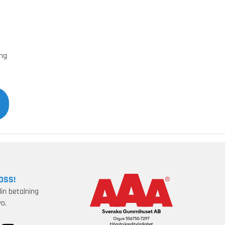
70 dB
äng
OSS!
in betalning
o.