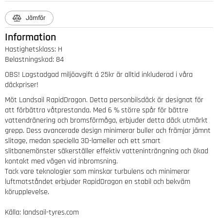
Jämför
Information
Hastighetsklass
:
H
Belastningskod
:
84
OBS! Lagstadgad miljöavgift á 25kr är alltid inkluderad i våra
däckpriser!
Möt Landsail RapidDragon. Detta personbilsdäck är designat för
att förbättra våtprestanda. Med 6 % större spår för bättre
vattendränering och bromsförmåga, erbjuder detta däck utmärkt
grepp. Dess avancerade design minimerar buller och främjar jämnt
slitage, medan speciella 3D-lameller och ett smart
slitbanemönster säkerställer effektiv vatteninträngning och ökad
kontakt med vägen vid inbromsning.
Tack vare teknologier som minskar turbulens och minimerar
luftmotståndet erbjuder RapidDragon en stabil och bekväm
körupplevelse.
Källa: landsail-tyres.com