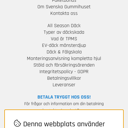
Paketbonus
Om Svenska Gummihuset
Kontakta oss
All Season Däck
Typer av däckskada
Vad är TPMS
EV-däck mönsterdjup
Däck & Fälgskola
Monteringsanvisning kompletta hjul
Stöld och försäkringsärenden
Integritetspolicy - GDPR
Betalningsvillkor
Leveranser
BETALA TRYGGT HOS OSS!
För frågor och information om din betalning
kontakta Avarda / Two.
Denna webbplats använder