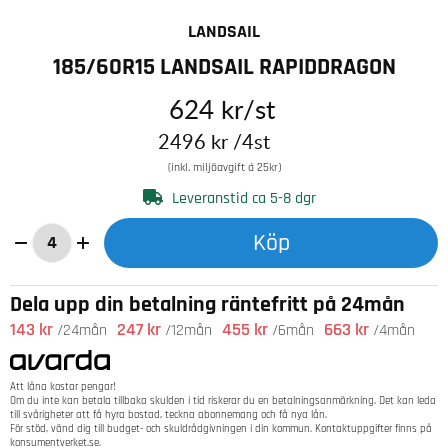
LANDSAIL
185/60R15 LANDSAIL RAPIDDRAGON
624
kr
/st
2496
kr
/4st
(inkl. miljöavgift á 25kr)
Leveranstid ca 5-8 dgr
Köp
Dela upp din betalning räntefritt på 24mån
143 kr
247 kr
455 kr
663 kr
/24mån
/12mån
/6mån
/4mån
Att låna kostar pengar!
Om du inte kan betala tillbaka skulden i tid riskerar du en betalningsanmärkning. Det kan leda
till svårigheter att få hyra bostad, teckna abonnemang och få nya lån.
För stöd, vänd dig till budget- och skuldrådgivningen i din kommun. Kontaktuppgifter finns på
konsumentverket.se
.