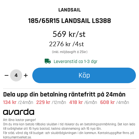
LANDSAIL
185/65R15 LANDSAIL LS388
569
kr
/st
2276
kr
/4st
(inkl. miljöavgift á 25kr)
Leveranstid ca 1-3 dgr
Köp
Dela upp din betalning räntefritt på 24mån
134 kr
229 kr
418 kr
608 kr
/24mån
/12mån
/6mån
/4mån
Att låna kostar pengar!
Om du inte kan betala tillbaka skulden i tid riskerar du en betalningsanmärkning. Det kan leda
till svårigheter att få hyra bostad, teckna abonnemang och få nya lån.
För stöd, vänd dig till budget- och skuldrådgivningen i din kommun. Kontaktuppgifter finns på
konsumentverket.se
.