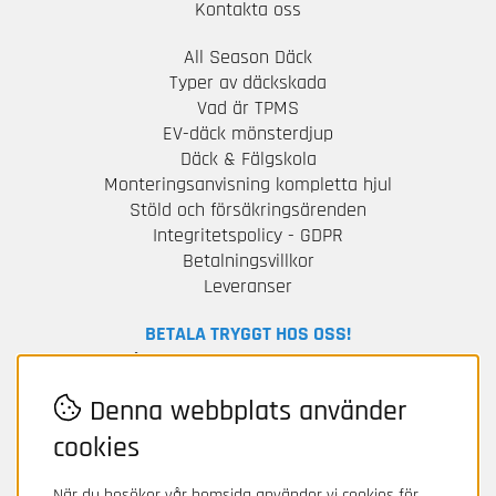
Kontakta oss
All Season Däck
Typer av däckskada
Vad är TPMS
EV-däck mönsterdjup
Däck & Fälgskola
Monteringsanvisning kompletta hjul
Stöld och försäkringsärenden
Integritetspolicy - GDPR
Betalningsvillkor
Leveranser
BETALA TRYGGT HOS OSS!
För frågor och information om din betalning
kontakta Avarda / Two.
Denna webbplats använder
cookies
När du besöker vår hemsida använder vi cookies för