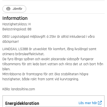
Jämför
Information
Hastighetsklass
:
H
Belastningskod
:
88
OBS! Lagstadgad miljöavgift á 25kr är alltid inkluderad i våra
däckpriser!
LANDSAIL LS388 är utvecklat för komfort, lång livslängd samt
otimera bränsleeffektivitet.
De fyra långa spåren och exakt placerade sidospår fungerar
tillsammans för att leda bort vatten och rikta det ut och bort från
bilen.
Mittribborna är framtagna för att öka stabiliteten högre
hastigheter, både rakt fram samt vid kurvtagning.
Källa: landasiltire.com
Energideklaration
Läs mer här