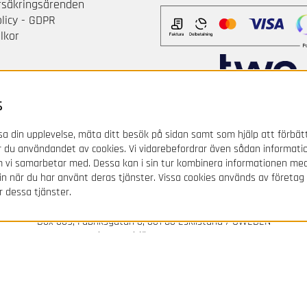
örsäkringsärenden
olicy - GDPR
lkor
s
a din upplevelse, mäta ditt besök på sidan samt som hjälp att förbät
 du användandet av cookies. Vi vidarebefordrar även sådan informati
om vi samarbetar med. Dessa kan i sin tur kombinera informationen m
 in när du har använt deras tjänster. Vissa cookies används av företag
r dessa tjänster.
Svenska Gummihuset AB
Box 339, Fabriksgatan 6, 631 05 Eskilstuna / SWEDEN
Order/Kundtjänst: 0771 - 977 977
Epost:
kundtjanst@gummihuset.se