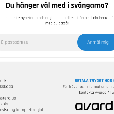
Du hänger väl med i svängarna?
 de senaste nyheterna och erbjudanden direkt från oss i din inbox, h
med du också!
Anmäl mig
Däck
BETALA TRYGGT HOS 
ckskada
För frågor och information om d
S
kontakta Avarda / Tw
sterdjup
skola
nvisning kompletta hjul