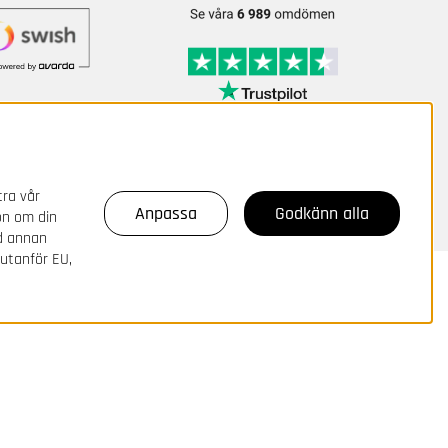
tra vår
Anpassa
Godkänn alla
on om din
ed annan
 utanför EU,