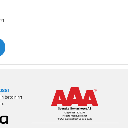
äng
OSS!
in betalning
o.