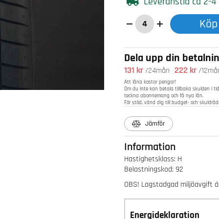
Leveranstid ca 2-4
Köp
Dela upp din betalni
131 kr
222 kr
/24mån
/12må
Att låna kostar pengar!
Om du inte kan betala tillbaka skulden i ti
teckna abonnemang och få nya lån.
För stöd, vänd dig till budget- och skuldr
Jämför
Information
Hastighetsklass
:
H
Belastningskod
:
92
OBS! Lagstadgad miljöavgift á 2
Energideklaration