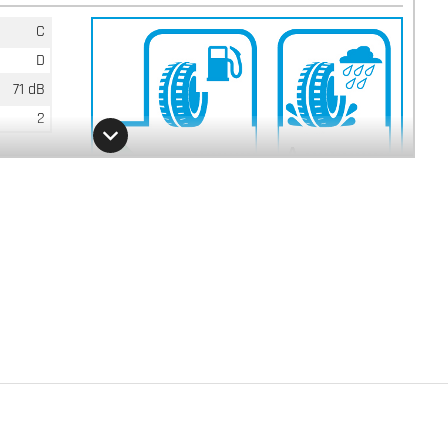
C
D
71 dB
2
71 dB