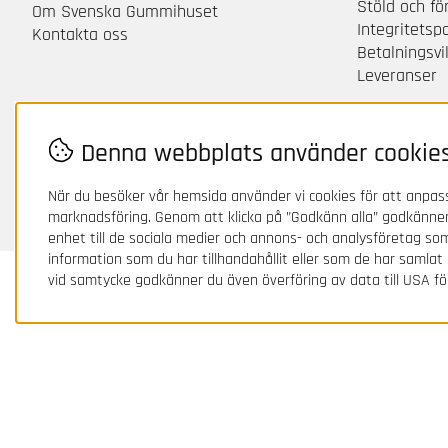
Stöld och f
Om Svenska Gummihuset
Integritetsp
Kontakta oss
Betalningsvil
Leveranser
Denna webbplats använder cookie
När du besöker vår hemsida använder vi cookies för att anpass
marknadsföring. Genom att klicka på ”Godkänn alla” godkänner
enhet till de sociala medier och annons- och analysföretag s
information som du har tillhandahållit eller som de har samlat
vid samtycke godkänner du även överföring av data till USA fö