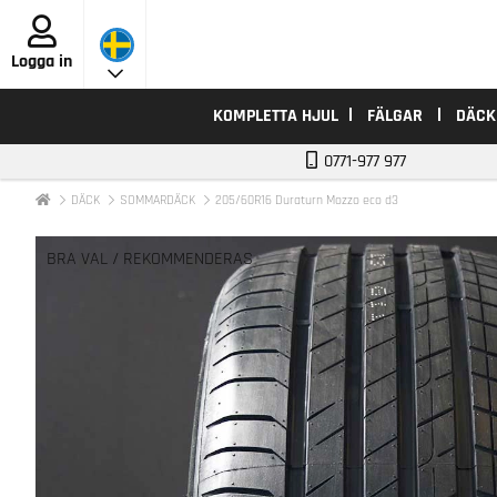
Logga in
KOMPLETTA HJUL
FÄLGAR
DÄCK
0771-977 977
DÄCK
SOMMARDÄCK
205/60R16 Duraturn Mozzo eco d3
BRA VAL / REKOMMENDERAS