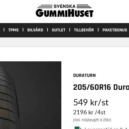
TPMS
BILVÅRD
OUTLET
TILLBEHÖR
PAKETBONUS
DURATURN
205/60R16 Dura
549
kr
/st
2196
kr
/4st
(inkl. miljöavgift á 25kr)