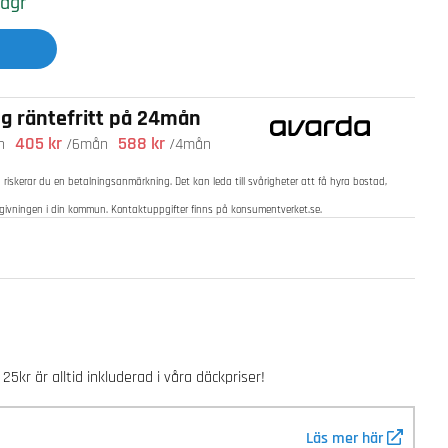
 dgr
ng räntefritt på 24mån
405 kr
588 kr
n
/6mån
/4mån
d riskerar du en betalningsanmärkning. Det kan leda till svårigheter att få hyra bostad,
ådgivningen i din kommun. Kontaktuppgifter finns på
konsumentverket.se
.
5kr är alltid inkluderad i våra däckpriser!
Läs mer här