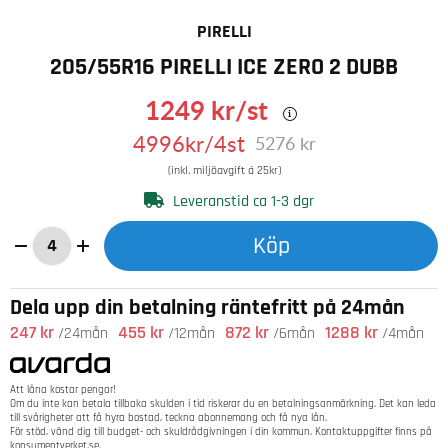
PIRELLI
205/55R16 PIRELLI ICE ZERO 2 DUBB
1249
kr
/st
4996
kr
/4st
5276
kr
(inkl. miljöavgift á 25kr)
Leveranstid ca 1-3 dgr
Köp
Dela upp din betalning räntefritt på 24mån
247 kr
455 kr
872 kr
1288 kr
/24mån
/12mån
/6mån
/4mån
Att låna kostar pengar!
Om du inte kan betala tillbaka skulden i tid riskerar du en betalningsanmärkning. Det kan leda
till svårigheter att få hyra bostad, teckna abonnemang och få nya lån.
För stöd, vänd dig till budget- och skuldrådgivningen i din kommun. Kontaktuppgifter finns på
konsumentverket.se
.