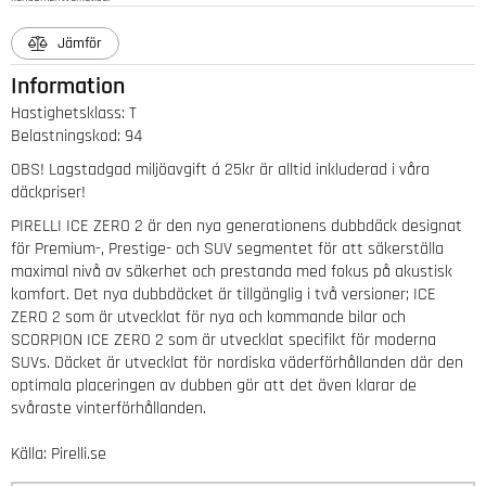
Jämför
Information
Hastighetsklass
:
T
Belastningskod
:
94
OBS! Lagstadgad miljöavgift á 25kr är alltid inkluderad i våra
däckpriser!
PIRELLI ICE ZERO 2 är den nya generationens dubbdäck designat
för Premium-, Prestige- och SUV segmentet för att säkerställa
maximal nivå av säkerhet och prestanda med fokus på akustisk
komfort. Det nya dubbdäcket är tillgänglig i två versioner; ICE
ZERO 2 som är utvecklat för nya och kommande bilar och
SCORPION ICE ZERO 2 som är utvecklat specifikt för moderna
SUVs. Däcket är utvecklat för nordiska väderförhållanden där den
optimala placeringen av dubben gör att det även klarar de
svåraste vinterförhållanden.
Källa: Pirelli.se