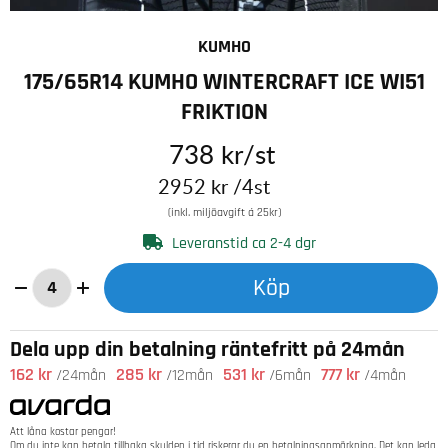
KUMHO
175/65R14 KUMHO WINTERCRAFT ICE WI51
FRIKTION
738
kr
/st
2952
kr
/4st
(inkl. miljöavgift á 25kr)
Leveranstid ca 2-4 dgr
Köp
Dela upp din betalning räntefritt på 24mån
162 kr
285 kr
531 kr
777 kr
/24mån
/12mån
/6mån
/4mån
Att låna kostar pengar!
Om du inte kan betala tillbaka skulden i tid riskerar du en betalningsanmärkning. Det kan leda