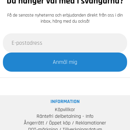
Du hänger väl med i svängarna?
Få de senaste nyheterna och erbjudanden direkt från oss i din
inbox, häng med du också!
Anmäl mig
INFORMATION
Köpvillkor
Räntefri delbetalning - Info
Ångerrätt / Öppet köp / Reklamationer
DOT-märkning / Tillverkningsdatum