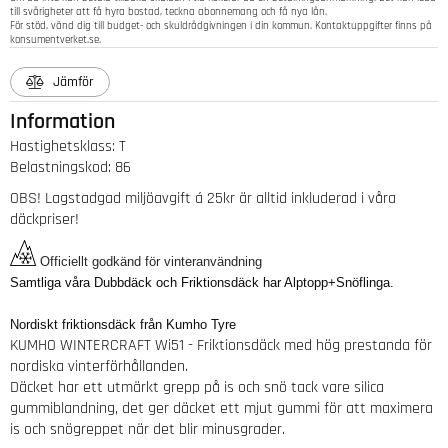
till svårigheter att få hyra bostad, teckna abonnemang och få nya lån.
För stöd, vänd dig till budget- och skuldrådgivningen i din kommun. Kontaktuppgifter finns på
konsumentverket.se
.
Jämför
Information
Hastighetsklass
:
T
Belastningskod
:
86
OBS! Lagstadgad miljöavgift á 25kr är alltid inkluderad i våra
däckpriser!
Officiellt godkänd för vinteranvändning
Samtliga våra Dubbdäck och Friktionsdäck har Alptopp+Snöflinga.
Nordiskt friktionsdäck från Kumho Tyre
KUMHO WINTERCRAFT Wi51 - Friktionsdäck med hög prestanda för
nordiska vinterförhållanden.
Däcket har ett utmärkt grepp på is och snö tack vare silica
gummiblandning, det ger däcket ett mjut gummi för att maximera
is och snögreppet när det blir minusgrader.