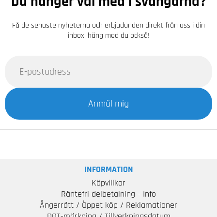
Du hänger väl med i svängarna?
Få de senaste nyheterna och erbjudanden direkt från oss i din
inbox, häng med du också!
Anmäl mig
INFORMATION
Köpvillkor
Räntefri delbetalning - Info
Ångerrätt / Öppet köp / Reklamationer
DOT-märkning / Tillverkningsdatum