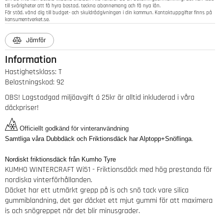
till svårigheter att få hyra bostad, teckna abonnemang och få nya lån.
För stöd, vänd dig till budget- och skuldrådgivningen i din kommun. Kontaktuppgifter finns på
konsumentverket.se
.
Jämför
Information
Hastighetsklass
:
T
Belastningskod
:
92
OBS! Lagstadgad miljöavgift á 25kr är alltid inkluderad i våra
däckpriser!
Officiellt godkänd för vinteranvändning
Samtliga våra Dubbdäck och Friktionsdäck har Alptopp+Snöflinga.
Nordiskt friktionsdäck från Kumho Tyre
KUMHO WINTERCRAFT Wi51 - Friktionsdäck med hög prestanda för
nordiska vinterförhållanden.
Däcket har ett utmärkt grepp på is och snö tack vare silica
gummiblandning, det ger däcket ett mjut gummi för att maximera
is och snögreppet när det blir minusgrader.