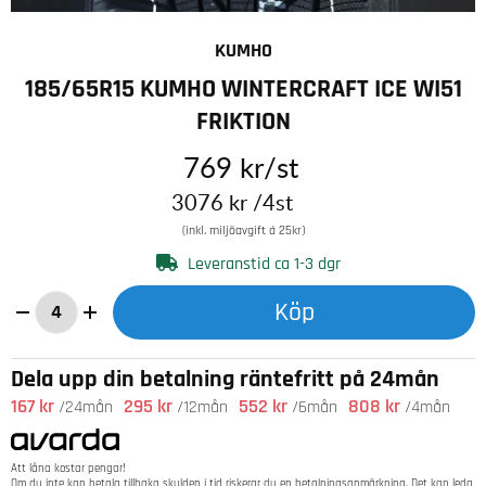
KUMHO
185/65R15 KUMHO WINTERCRAFT ICE WI51
FRIKTION
769
kr
/st
3076
kr
/4st
(inkl. miljöavgift á 25kr)
Leveranstid ca 1-3 dgr
Köp
Dela upp din betalning räntefritt på 24mån
167 kr
295 kr
552 kr
808 kr
/24mån
/12mån
/6mån
/4mån
Att låna kostar pengar!
Om du inte kan betala tillbaka skulden i tid riskerar du en betalningsanmärkning. Det kan leda